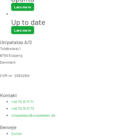
Læs mere
Up to date
Læs mere
Unipatatas A/S
Toldbodvej 1
6700 Esbjerg
Denmark
CVR-nr: 20342641
Kontakt
+45 75 15 17 71
+45 75 15 17 73
Unipatatas@unipatatas.dk
Genveje
Sorter