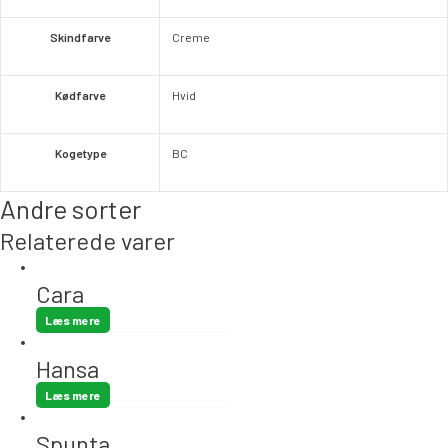
Skindfarve
Creme
Kødfarve
Hvid
Kogetype
BC
Andre sorter
Relaterede varer
Cara
Læs mere
Hansa
Læs mere
Spunta