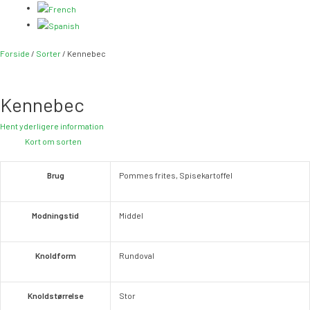
Forside
/
Sorter
/ Kennebec
Kennebec
Hent yderligere information
Kort om sorten
Brug
Pommes frites, Spisekartoffel
Modningstid
Middel
Knoldform
Rundoval
Knoldstørrelse
Stor